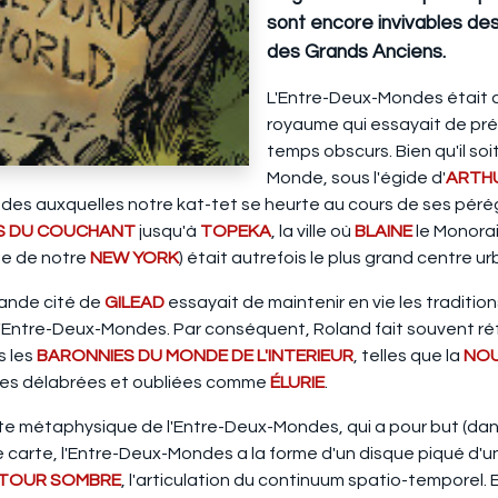
sont encore invivables de
des Grands Anciens.
L'Entre-Deux-Mondes était a
royaume qui essayait de prés
temps obscurs. Bien qu'il so
Monde, sous l'égide d'
ARTHU
des auxquelles notre kat-tet se heurte au cours de ses péré
S DU COUCHANT
jusqu'à
TOPEKA
, la ville où
BLAINE
le Monorai
e de notre
NEW YORK
) était autrefois le plus grand centre 
grande cité de
GILEAD
essayait de maintenir en vie les tradit
'Entre-Deux-Mondes. Par conséquent, Roland fait souvent réf
s les
BARONNIES DU MONDE DE L'INTERIEUR
, telles que la
NOU
ones délabrées et oubliées comme
ÉLURIE
.
rte métaphysique de l'Entre-Deux-Mondes, qui a pour but (da
carte, l'Entre-Deux-Mondes a la forme d'un disque piqué d'une
TOUR SOMBRE
, l'articulation du continuum spatio-temporel. E