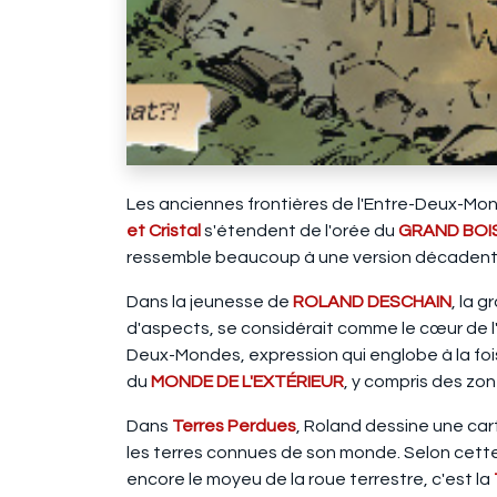
Les anciennes frontières de l'Entre-Deux-Mon
et Cristal
s'étendent de l'orée du
GRAND BOI
ressemble beaucoup à une version décadent
Dans la jeunesse de
ROLAND DESCHAIN
, la 
d'aspects, se considérait comme le cœur de l
Deux-Mondes, expression qui englobe à la foi
du
MONDE DE L'EXTÉRIEUR
, y compris des z
Dans
Terres Perdues
, Roland dessine une ca
les terres connues de son monde. Selon cette 
encore le moyeu de la roue terrestre, c'est la