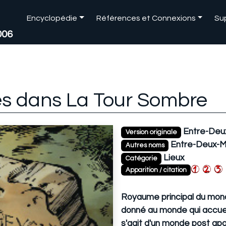
Encyclopédie
Références et Connexions
Su
006
s dans La Tour Sombre
Entre-Deu
Version originale
Entre-Deux-M
Autres noms
Lieux
Catégorie
Apparition / citation
Royaume principal du mond
donné au monde qui accueil
s'agit d'un monde post apo