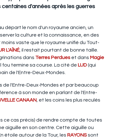
s centaines d'années après les guerres
u départ le nom d'un royaume ancien, un
erver la culture et la connaissance, en des
it moins vaste que le royaume unifié du Tout-
R L'AÎNÉ
, il restait pourtant de bonne taille.
grinations dans
Terres Perdues
et dans
Magie
l fou termine sa course. La cité de
LUD
(qui
urbain de l'Entre-Deux-Mondes.
ions de l'Entre-Deux-Mondes et par beaucoup
érence à son monde en parlant de l'Entre-
VELLE CANAAN
, et les coins les plus reculés
ns ce cas précis) de rendre compte de toutes
 aiguille en son centre. Cette aiguille ou
n étoile autour de la Tour, les
RAYONS
sont