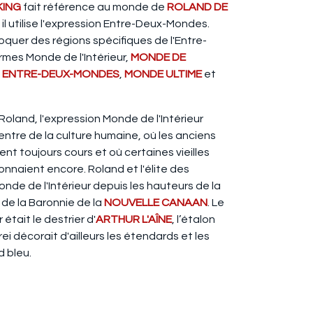
KING
fait référence au monde de
ROLAND DE
 il utilise l'expression Entre-Deux-Mondes.
quer des régions spécifiques de l'Entre-
ermes Monde de l'Intérieur,
MONDE DE
,
ENTRE-DEUX-MONDES
,
MONDE ULTIME
et
oland, l'expression Monde de l'Intérieur
entre de la culture humaine, où les anciens
ient toujours cours et où certaines vieilles
nnaient encore. Roland et l'élite des
onde de l'Intérieur depuis les hauteurs de la
e de la Baronnie de la
NOUVELLE CANAAN
. Le
 était le destrier d'
ARTHUR L'AÎNE
, l’étalon
rei décorait d'ailleurs les étendards et les
d bleu.