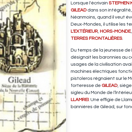
Lorsque l'écrivain
STEPHEN 
GILEAD
dans son intégralité,
Néanmoins, quand il veut évo
Deux-Mondes, il utilise les t
L'EXTÉRIEUR
,
HORS-MONDE
TERRES FRONTALIÈRES
.
Du temps de la jeunesse de R
désignait les baronnies au c
usages de la civilisation ava
machines électriques fonctio
pistoleros régnaient sur le M
forteresse de
GILEAD
, sièg
sigleu du Monde de l’lntérieur
LLAMREI
. Une effigie de Llam
bannières de Gilead, sur fon