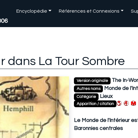
Encyclopédie
Références et Connexions
Su
006
ur dans La Tour Sombre
The In-Wor
Version originale
Monde de l'Int
Autres noms
Lieux
Catégorie
Apparition / citation
Le Monde de l'Intérieur e
Baronnies centrales