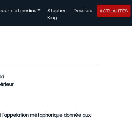
pports et medias
Stephen
Dossiers
ACTUALITÉS
King
ld
érieur
st l'appelation métaphorique donnée aux