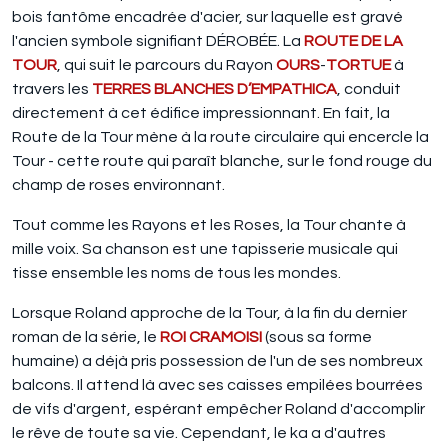
bois fantôme encadrée d'acier, sur laquelle est gravé
l'ancien symbole signifiant DÉROBÉE. La
ROUTE DE LA
TOUR
, qui suit le parcours du Rayon
OURS
-
TORTUE
à
travers les
TERRES BLANCHES D’EMPATHICA
, conduit
directement à cet édifice impressionnant. En fait, la
Route de la Tour mène à la route circulaire qui encercle la
Tour - cette route qui paraît blanche, sur le fond rouge du
champ de roses environnant.
Tout comme les Rayons et les Roses, la Tour chante à
mille voix. Sa chanson est une tapisserie musicale qui
tisse ensemble les noms de tous les mondes.
Lorsque Roland approche de la Tour, à la fin du dernier
roman de la série, le
ROI CRAMOISI
(sous sa forme
humaine) a déjà pris possession de l'un de ses nombreux
balcons. Il attend là avec ses caisses empilées bourrées
de vifs d'argent, espérant empêcher Roland d'accomplir
le rêve de toute sa vie. Cependant, le ka a d'autres