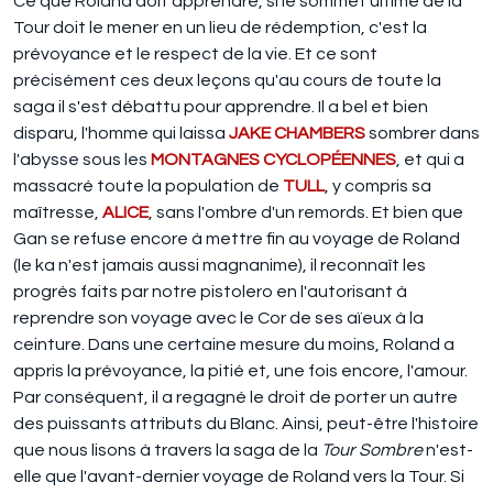
Ce que Roland doit apprendre, si le sommet ultime de la
Tour doit le mener en un lieu de rédemption, c'est la
prévoyance et le respect de la vie. Et ce sont
précisément ces deux leçons qu'au cours de toute la
saga il s'est débattu pour apprendre. Il a bel et bien
disparu, l'homme qui laissa
JAKE CHAMBERS
sombrer dans
l'abysse sous les
MONTAGNES CYCLOPÉENNES
, et qui a
massacré toute la population de
TULL
, y compris sa
maîtresse,
ALICE
, sans l'ombre d'un remords. Et bien que
Gan se refuse encore à mettre fin au voyage de Roland
(le ka n'est jamais aussi magnanime), il reconnaît les
progrès faits par notre pistolero en l'autorisant à
reprendre son voyage avec le Cor de ses aïeux à la
ceinture. Dans une certaine mesure du moins, Roland a
appris la prévoyance, la pitié et, une fois encore, l'amour.
Par conséquent, il a regagné le droit de porter un autre
des puissants attributs du Blanc. Ainsi, peut-être l'histoire
que nous lisons à travers la saga de la
Tour Sombre
n'est-
elle que l'avant-dernier voyage de Roland vers la Tour. Si