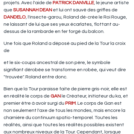
projets. Avec l'aide de
PATRICK DANVILLE
, le jeune artiste
que
SUSANNAH DEAN
et lui ont sauvé des griffes de
DANDELO
, l'insecte-garou, Roland dé-crée le Roi Rouge,
ne laissant de lui que ses yeux écarlates, flottant au-
dessus de la rambarde en fer forgé du balcon.
Une fois que Roland a déposé au pied de la Tour la croix
de
et le six-coups ancestral de son père, le symbole
signifiant dérobée se transforme en robée, qui veut dire
"trouvée". Roland entre donc.
Bien que la Tour paraisse faite de pierre gris-noir, elle est
en réalité le corps de
GAN
le Créateur, initiateur du ka, et
premier être à avoir surgi du
PRIM
. Le corps de Gan est
non seulement l'axe de tous les mondes, mais encore la
charnière du continuum spatio-temporel. Toutes les
réalités, ainsi que toutes les réalités possibles existent
aux nombreux niveaux de la Tour. Cependant, lorsque