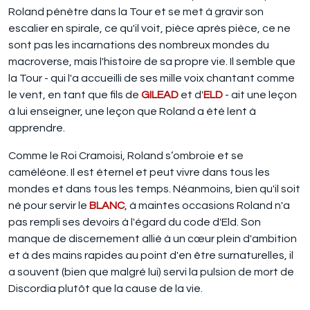
Roland pénètre dans la Tour et se met à gravir son
escalier en spirale, ce qu'il voit, pièce après pièce, ce ne
sont pas les incarnations des nombreux mondes du
macroverse, mais l'histoire de sa propre vie. Il semble que
la Tour - qui l'a accueilli de ses mille voix chantant comme
le vent, en tant que fils de
GILEAD
et d'
ELD
- ait une leçon
à lui enseigner, une leçon que Roland a été lent à
apprendre.
Comme le Roi Cramoisi, Roland s’ombroie et se
caméléone. Il est éternel et peut vivre dans tous les
mondes et dans tous les temps. Néanmoins, bien qu'il soit
né pour servir le
BLANC
, à maintes occasions Roland n'a
pas rempli ses devoirs à l'égard du code d'Eld. Son
manque de discernement allié à un cœur plein d'ambition
et à des mains rapides au point d'en être surnaturelles, il
a souvent (bien que malgré lui) servi la pulsion de mort de
Discordia plutôt que la cause de la vie.