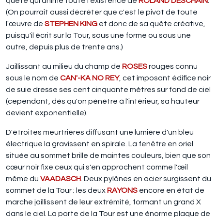
quête qui anime toute l'existence de
ROLAND DESCHAIN
.
(On pourrait aussi décréter que c'est le pivot de toute
l'œuvre de
STEPHEN KING
et donc de sa quête créative,
puisqu'il écrit sur la Tour, sous une forme ou sous une
autre, depuis plus de trente ans.)
Jaillissant au milieu du champ de
ROSES
rouges connu
sous le nom de
CAN'-KA NO REY
, cet imposant édifice noir
de suie dresse ses cent cinquante mètres sur fond de ciel
(cependant, dès qu'on pénètre à l'intérieur, sa hauteur
devient exponentielle).
D'étroites meurtrières diffusant une lumière d'un bleu
électrique la gravissent en spirale. La fenêtre en oriel
située au sommet brille de maintes couleurs, bien que son
cœur noir fixe ceux qui s'en approchent comme l'œil
même du
VAADASCH
. Deux pylônes en acier surgissent du
sommet de la Tour ; les deux
RAYONS
encore en état de
marche jaillissent de leur extrémité, formant un grand X
dans le ciel. La porte de la Tour est une énorme plaque de