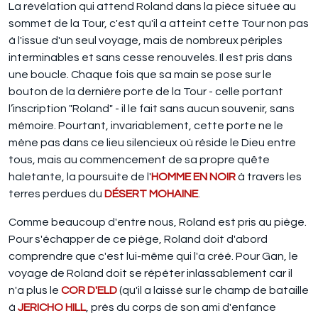
La révélation qui attend Roland dans la pièce située au
sommet de la Tour, c'est qu'il a atteint cette Tour non pas
à l'issue d'un seul voyage, mais de nombreux périples
interminables et sans cesse renouvelés. Il est pris dans
une boucle. Chaque fois que sa main se pose sur le
bouton de la dernière porte de la Tour - celle portant
l’inscription "Roland" - il le fait sans aucun souvenir, sans
mémoire. Pourtant, invariablement, cette porte ne le
mène pas dans ce lieu silencieux où réside le Dieu entre
tous, mais au commencement de sa propre quête
haletante, la poursuite de l'
HOMME EN NOIR
à travers les
terres perdues du
DÉSERT MOHAINE
.
Comme beaucoup d'entre nous, Roland est pris au piège.
Pour s'échapper de ce piège, Roland doit d'abord
comprendre que c'est lui-même qui l'a créé. Pour Gan, le
voyage de Roland doit se répéter inlassablement car il
n'a plus le
COR D'ELD
(qu'il a laissé sur le champ de bataille
à
JERICHO HILL
, près du corps de son ami d'enfance