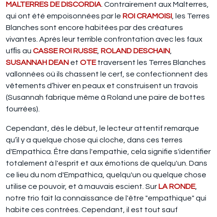
MALTERRES DE DISCORDIA
. Contrairement aux Malterres,
qui ont été empoisonnées par le
ROI CRAMOISI
, les Terres
Blanches sont encore habitées par des créatures
vivantes. Après leur terrible confrontation avec les faux
ufﬁs au
CASSE ROI RUSSE
,
ROLAND DESCHAIN
,
SUSANNAH DEAN
et
OTE
traversent les Terres Blanches
vallonnées où ils chassent le cerf, se confectionnent des
vêtements d’hiver en peaux et construisent un travois
(Susannah fabrique même à Roland une paire de bottes
fourrées).
Cependant, dès le début, le lecteur attentif remarque
qu’il y a quelque chose qui cloche, dans ces terres
d'Empathica. Être dans l'empathie, cela signifie s'identifier
totalement à l'esprit et aux émotions de quelqu'un. Dans
ce lieu du nom d'Empathica, quelqu'un ou quelque chose
utilise ce pouvoir, et à mauvais escient. Sur
LA RONDE
,
notre trio fait la connaissance de l'être "empathique" qui
habite ces contrées. Cependant, il est tout sauf