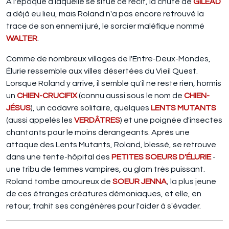
À l'époque à laquelle se situe ce récit, la chute de
GILEAD
a déjà eu lieu, mais Roland n'a pas encore retrouvé la
trace de son ennemi juré, le sorcier maléfique nommé
WALTER
.
Comme de nombreux villages de l'Entre-Deux-Mondes,
Élurie ressemble aux villes désertées du Vieil Quest.
Lorsque Roland y arrive, il semble qu'il ne reste rien, hormis
un
CHIEN-CRUCIFIX
(connu aussi sous le nom de
CHIEN-
JÉSUS
), un cadavre solitaire, quelques
LENTS MUTANTS
(aussi appelés les
VERDÂTRES
) et une poignée d'insectes
chantants pour le moins dérangeants. Après une
attaque des Lents Mutants, Roland, blessé, se retrouve
dans une tente-hôpital des
PETITES SOEURS D'ÉLURIE
-
une tribu de femmes vampires, au glam très puissant.
Roland tombe amoureux de
SOEUR JENNA
, la plus jeune
de ces étranges créatures démoniaques, et elle, en
retour, trahit ses congénères pour l'aider à s'évader.