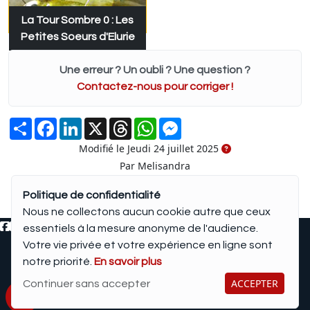
La Tour Sombre 0 : Les
Petites Soeurs d'Elurie
Une erreur ? Un oubli ? Une question ?
Contactez-nous pour corriger !
Partager
Facebook
LinkedIn
X
Threads
WhatsApp
Messenger
Modifié le Jeudi 24 juillet 2025
Par Melisandra
Politique de confidentialité
Nous ne collectons aucun cookie autre que ceux
essentiels à la mesure anonyme de l'audience.
Votre vie privée et votre expérience en ligne sont
©2006-2026
Création de site pour Edition, Livre avec
notre priorité.
En savoir plus
Mentions légales
—
Connexion
ACCEPTER
Continuer sans accepter