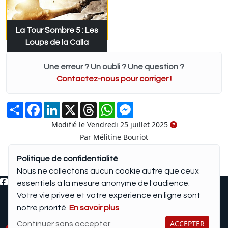
La Tour Sombre 5 : Les
Loups de la Calla
Une erreur ? Un oubli ? Une question ?
Contactez-nous pour corriger !
Partager
Facebook
LinkedIn
X
Threads
WhatsApp
Messenger
Modifié le Vendredi 25 juillet 2025
Par Mélitine Bouriot
Politique de confidentialité
Nous ne collectons aucun cookie autre que ceux
essentiels à la mesure anonyme de l'audience.
Votre vie privée et votre expérience en ligne sont
©2006-2026
Création de site pour Edition, Livre avec
notre priorité.
En savoir plus
Mentions légales
—
Connexion
ACCEPTER
Continuer sans accepter