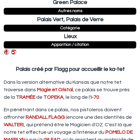
Green Palace
Autres noms
Palais Vert, Palais de Verre
Catégorie
Lieux
Apparition / citation
Palais créé par Flagg pour accueillir le ka-tet
Dans la version alternative du Kansas que notre tet
traverse dans
Magie et Cristal
, ce palais se trouve près
de la
TRAMÉE
de
TOPEKA
, le long de l'
I-70
.
En pénétrant dans ce palais, nos pistoleros doivent
affronter
RANDALL FLAGG
(encore une des identités de
WALTER
), qui prétend être le Magicien d'OZ. C'est là que
notre tet effectue un voyage à l'intérieur du
POMELO DE
MAERLYN
jusqu’à
GILEAD
, où ils assistent au matricide de