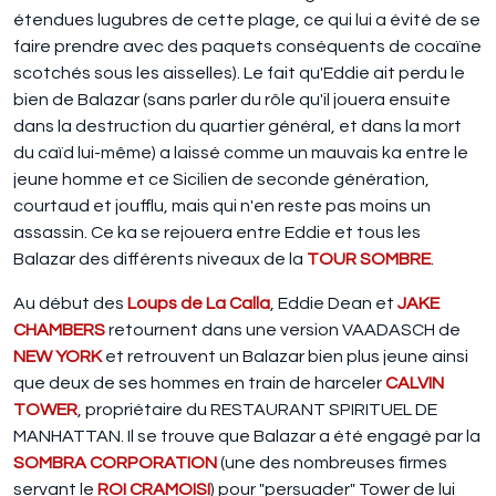
étendues lugubres de cette plage, ce qui lui a évité de se
faire prendre avec des paquets conséquents de cocaïne
scotchés sous les aisselles). Le fait qu'Eddie ait perdu le
bien de Balazar (sans parler du rôle qu'il jouera ensuite
dans la destruction du quartier général, et dans la mort
du caïd lui-même) a laissé comme un mauvais ka entre le
jeune homme et ce Sicilien de seconde génération,
courtaud et joufflu, mais qui n'en reste pas moins un
assassin. Ce ka se rejouera entre Eddie et tous les
Balazar des différents niveaux de la
TOUR SOMBRE
.
Au début des
Loups de La Calla
, Eddie Dean et
JAKE
CHAMBERS
retournent dans une version VAADASCH de
NEW YORK
et retrouvent un Balazar bien plus jeune ainsi
que deux de ses hommes en train de harceler
CALVIN
TOWER
, propriétaire du RESTAURANT SPIRITUEL DE
MANHATTAN. Il se trouve que Balazar a été engagé par la
SOMBRA CORPORATION
(une des nombreuses firmes
servant le
ROI CRAMOISI
) pour "persuader" Tower de lui