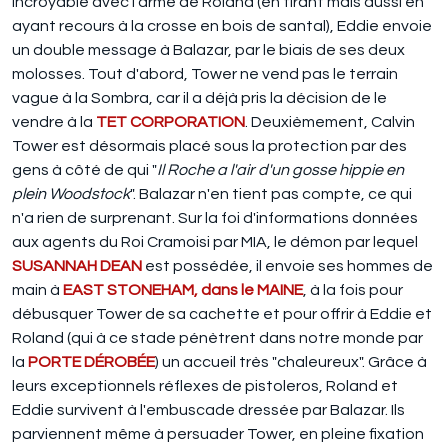
incroyable avec l'arme de Roland (en tirant mais aussi en
ayant recours à la crosse en bois de santal), Eddie envoie
un double message à Balazar, par le biais de ses deux
molosses. Tout d'abord, Tower ne vend pas le terrain
vague à la Sombra, car il a déjà pris la décision de le
vendre à la
TET CORPORATION
. Deuxièmement, Calvin
Tower est désormais placé sous la protection par des
gens à côté de qui "
Il Roche a l'air d'un gosse hippie en
plein Woodstock
". Balazar n'en tient pas compte, ce qui
n'a rien de surprenant. Sur la foi d'informations données
aux agents du Roi Cramoisi par MIA, le démon par lequel
SUSANNAH DEAN
est possédée, il envoie ses hommes de
main à
EAST STONEHAM, dans le MAINE
, à la fois pour
débusquer Tower de sa cachette et pour offrir à Eddie et
Roland (qui à ce stade pénètrent dans notre monde par
la
PORTE DÉROBÉE
) un accueil très "chaleureux". Grâce à
leurs exceptionnels réflexes de pistoleros, Roland et
Eddie survivent à l'embuscade dressée par Balazar. Ils
parviennent même à persuader Tower, en pleine fixation