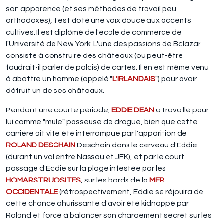
son apparence (et ses méthodes de travail peu
orthodoxes), il est doté une voix douce aux accents
cultivés. Il est diplômé de l'école de commerce de
l'Université de New York. L'une des passions de Balazar
consiste à construire des châteaux (ou peut-être
faudrait-il parler de palais) de cartes. Il en est même venu
à abattre un homme (appelé "
L'IRLANDAIS
") pour avoir
détruit un de ses châteaux.
Pendant une courte période,
EDDIE DEAN
a travaillé pour
lui comme "mule" passeuse de drogue, bien que cette
carrière ait vite été interrompue par l'apparition de
ROLAND DESCHAIN
Deschain dans le cerveau d'Eddie
(durant un vol entre Nassau et JFK), et par le court
passage d'Eddie sur la plage infestée par les
HOMARSTRUOSITES
, sur les bords de la
MER
OCCIDENTALE
(rétrospectivement, Eddie se réjouira de
cette chance ahurissante d'avoir été kidnappé par
Roland et forcé à balancer son chargement secret sur les