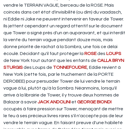
vendre le TERRAIN VAGUE, berceau de la ROSE. Mais
coincés dans cet état d'invisibilité (ou dim) du vaadasch,
ni Eddie ni Jake ne peuvent intervenir en faveur de Tower.
Ils jettent cependant un regard attentif sur le document
que Tower a signé près d'un an auparavant, et qui interdit
la vente du terrain vague pendant douze mois, mais
donne priorité de rachat à la Sombra, une fois ce délai
écoulé. Décidant qu'il faut protéger la
ROSE
des
LOUPS
de New York tout autant que les enfants de
CALLA BRYN
STURGIS
des Loups de
TONNEFOUDRE
, Eddie revient à
New York (cette fois, par le truchement de la PORTE
DEROBEE) pour persuader Tower de lui vendre le terrain
vague à lui, plutôt qu'à la Sombra. Néanmoins, lorsqu'il
arrive à la librairie de Tower, il y trouve deux hommes de
Balazar à savoir
JACK ANDOLINI
et
GEORGE BIONDI
occupés à faire pression sur Tower, menaçant de mettre
le feu à ses précieux livres rares s'il n'accepte pas de leur
vendre le terrain vague. En faisant preuve d'une habileté