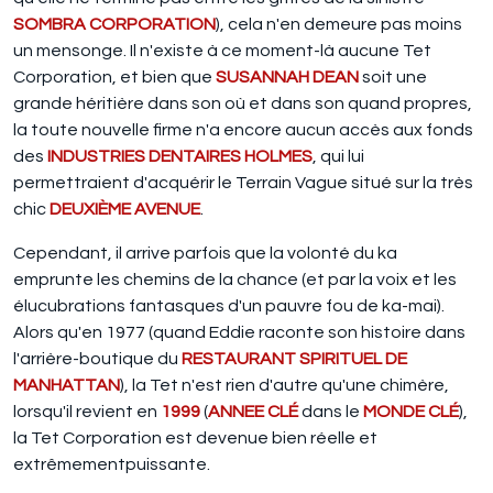
SOMBRA CORPORATION
), cela n'en demeure pas moins
un mensonge. Il n'existe à ce moment-là aucune Tet
Corporation, et bien que
SUSANNAH DEAN
soit une
grande héritière dans son où et dans son quand propres,
la toute nouvelle firme n'a encore aucun accès aux fonds
des
INDUSTRIES DENTAIRES HOLMES
, qui lui
permettraient d'acquérir le Terrain Vague situé sur la très
chic
DEUXIÈME AVENUE
.
Cependant, il arrive parfois que la volonté du ka
emprunte les chemins de la chance (et par la voix et les
élucubrations fantasques d'un pauvre fou de ka-mai).
Alors qu'en 1977 (quand Eddie raconte son histoire dans
l'arrière-boutique du
RESTAURANT SPIRITUEL DE
MANHATTAN
), la Tet n'est rien d'autre qu'une chimère,
lorsqu'il revient en
1999
(
ANNEE CLÉ
dans le
MONDE CLÉ
),
la Tet Corporation est devenue bien réelle et
extrêmementpuissante.