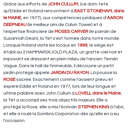
Grâce aux efforts de
JOHN CULLUM
, (ce dom-tete
qu'Eddie et Roland rencontrent à
EAST STONEHAM, dans
le MAINE
, en 1977), aux compétences juridiques d'
AARON
DEEPNEAU
(le meilleur ami de Calvin Tower) et à
l'expertise financière de
MOSES CARVER
(le parrain de
Susannah Dean), la Tet s'est formée dans notre monde.
Lorsque Roland visite les locaux en
1999
, le siège est
établi au 2 HAMMARSKJOLD PLAZA, un gratte-ciel noir et
imposant se dressant en plein milieu de l'ancien Terrain
Vague. Dans le hall de l'immeuble, il découvre un petit
jardin protégé appelé
JARDIN DU RAYON
. Là pousse la
ROSE
sacrée. Exactement comme l'avaient prévu et
espéré Eddie et Roland en 1977, lors de leur longue et
ultime palabre avec John Cullum à
LOVELL dans le Maine
,
la Tet a accompli ses trois objectifs majeurs. Elle a
protégé la Rose, elle a mis l'écrivain
STEPHEN KING
à l'abri,
et elle a roulé la Sombra Corporaton dès qu'elle en a eu
l'occasion.