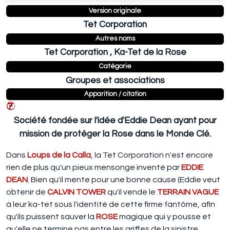
Version originale
Tet Corporation
Autres noms
Tet Corporation , Ka-Tet de la Rose
Catégorie
Groupes et associations
Apparition / citation
Société fondée sur l'idée d'Eddie Dean ayant pour
mission de protéger la Rose dans le Monde Clé.
Dans
Loups de la Calla
, la Tet Corporation n'est encore
rien de plus qu'un pieux mensonge inventé par
EDDIE
DEAN
. Bien qu'il mente pour une bonne cause (Eddie veut
obtenir de
CALVIN TOWER
qu'il vende le
TERRAIN VAGUE
à leur ka-tet sous l'identité de cette firme fantôme, afin
qu'ils puissent sauver la
ROSE
magique qui y pousse et
qu'elle ne termine pas entre les griffes de la sinistre