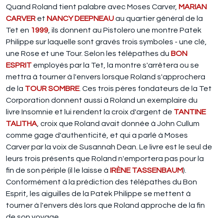
Quand Roland tient palabre avec Moses Carver,
MARIAN
CARVER
et
NANCY DEEPNEAU
au quartier général de la
Tet en
1999
, ils donnent au Pistolero une montre Patek
Philippe sur laquelle sont gravés trois symboles - une clé,
une Rose et une Tour. Selon les télépathes du
BON
ESPRIT
employés par la Tet, la montre s'arrêtera ou se
mettra à tourner à l'envers lorsque Roland s'approchera
de la
TOUR SOMBRE
. Ces trois pères fondateurs de la Tet
Corporation donnent aussi à Roland un exemplaire du
livre Insomnie et lui rendent la croix d'argent de
TANTINE
TALITHA
, croix que Roland avait donnée à John Cullum
comme gage d'authenticité, et qui a parlé à Moses
Carver par la voix de Susannah Dean. Le livre est le seul de
leurs trois présents que Roland n'emportera pas pour la
fin de son périple (il le laisse à
IRÈNE TASSENBAUM
).
Conformément à la prédiction des télépathes du Bon
Esprit, les aiguilles de la Patek Philippe se mettent à
tourner à l'envers dès lors que Roland approche de la fin
de son voyage.