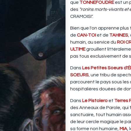
que
TONNEFOUDRE
est un 
des
"ronins morts-vivants et 
CRAMOISI".
Bien que l'on apprenne plus 
de
CAN-TOI
et de
TAHINES
,
humain, au service du
ROI C
ULTIME
grouillent littéraleme
pas tous exclusivement de 
Dans
Les Petites Soeurs d'Él
SOEURS
, une tribu de spec
parcourent le pays sous les
hospitalières douées de don
Dans
Le Pistolero
et
Terres 
des Anneaux de Parole, qui fo
sanctuaire, tout humain assez
de leur cercle magique le pa
sa forme non humaine,
MIA
,