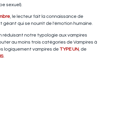
e sexuel).
ombre
, le lecteur fait la connaissance de
t géant qui se nourrit de l'émotion humaine.
en réduisant notre typologie aux vampires
outer au moins trois catégories de Vampires à
très logiquement vampires de
TYPE UN
, de
IS
.