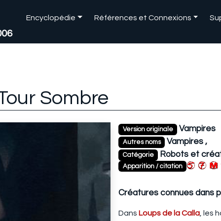
Encyclopédie
Références et Connexions
Su
006
 Tour Sombre
Vampires
Version originale
Vampires ,
Autres noms
Robots et créa
Catégorie
Apparition / citation
Créatures connues dans p
Dans
Loups de la Calla
, les