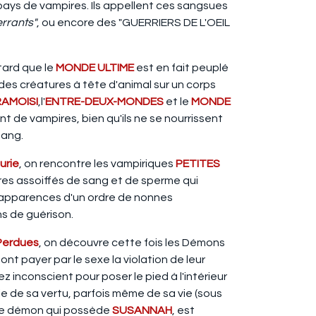
pays de vampires. Ils appellent ces sangsues
errants"
, ou encore des "GUERRIERS DE L'OEIL
tard que le
MONDE ULTIME
est en fait peuplé
 des créatures à tête d'animal sur un corps
RAMOISI
,l'
ENTRE-DEUX-MONDES
et le
MONDE
nt de vampires, bien qu'ils ne se nourrissent
sang.
urie
, on rencontre les vampiriques
PETITES
tres assoiffés de sang et de sperme qui
 apparences d'un ordre de nonnes
s de guérison.
Perdues
, on découvre cette fois les Démons
nt payer par le sexe la violation de leur
 inconscient pour poser le pied à l'intérieur
ie de sa vertu, parfois même de sa vie (sous
 le démon qui possède
SUSANNAH
, est