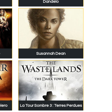
Dandelo
e
Susannah Dean
olero
La Tour Sombre 3 : Terres Perdues