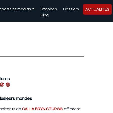
pports et medias
Stephen
Dossiers
ACTUALITÉS
King
tures
lusieurs mondes
 habitants de
CALLA BRYN STURGIS
affirment