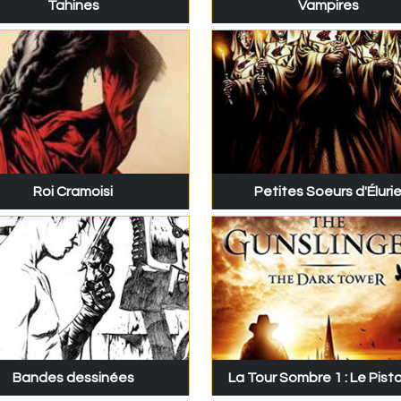
Tahines
Vampires
Roi Cramoisi
Petites Soeurs d'Éluri
Bandes dessinées
La Tour Sombre 1 : Le Pist