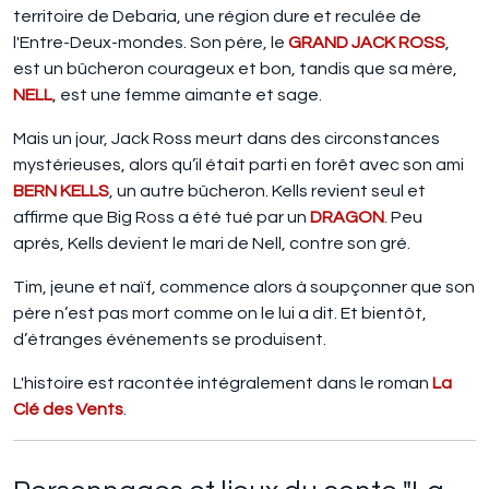
territoire de Debaria, une région dure et reculée de
l'Entre-Deux-mondes. Son père, le
GRAND JACK ROSS
,
est un bûcheron courageux et bon, tandis que sa mère,
NELL
, est une femme aimante et sage.
Mais un jour, Jack Ross meurt dans des circonstances
mystérieuses, alors qu’il était parti en forêt avec son ami
BERN KELLS
, un autre bûcheron. Kells revient seul et
affirme que Big Ross a été tué par un
DRAGON
. Peu
après, Kells devient le mari de Nell, contre son gré.
Tim, jeune et naïf, commence alors à soupçonner que son
père n’est pas mort comme on le lui a dit. Et bientôt,
d’étranges événements se produisent.
L'histoire est racontée intégralement dans le roman
La
Clé des Vents
.