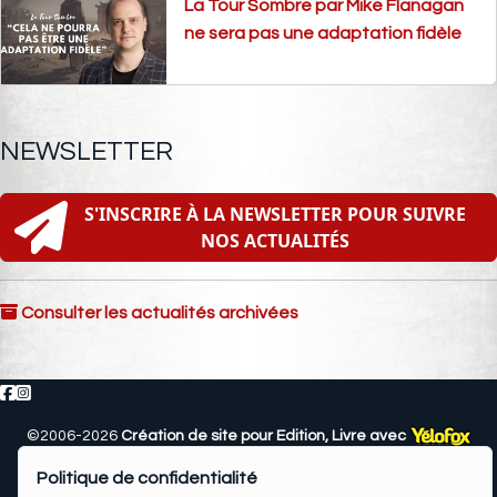
La Tour Sombre par Mike Flanagan
ne sera pas une adaptation fidèle
NEWSLETTER
S'INSCRIRE À LA NEWSLETTER POUR SUIVRE
NOS ACTUALITÉS
Consulter les actualités archivées
©2006-2026
Création de site pour Edition, Livre avec
Mentions légales
—
Connexion
Politique de confidentialité