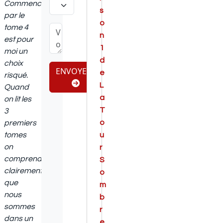
Commencer
s
par le
o
tome 4
n
est pour
1
moi un
d
choix
ENVOYER
e
risqué.
L
Quand
a
on lit les
T
3
o
premiers
tomes
u
on
r
comprend
S
clairement
o
que
m
nous
b
sommes
r
dans un
e