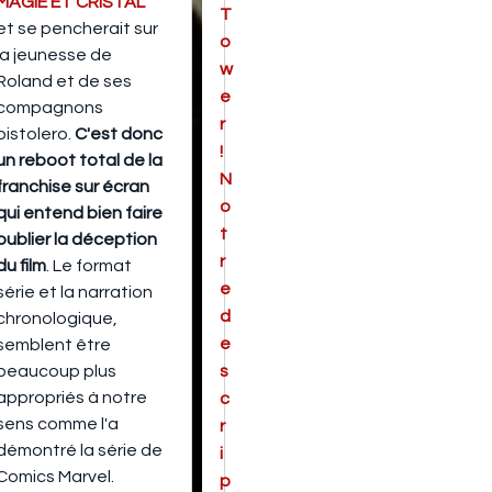
MAGIE ET CRISTAL
T
et se pencherait sur
o
la jeunesse de
w
Roland et de ses
e
compagnons
r
pistolero.
C'est donc
!
un reboot total de la
N
franchise sur écran
o
qui entend bien faire
t
oublier la déception
r
du film
. Le format
e
série et la narration
d
chronologique,
e
semblent être
beaucoup plus
s
appropriés à notre
c
sens comme l'a
r
démontré la série de
i
Comics Marvel.
p