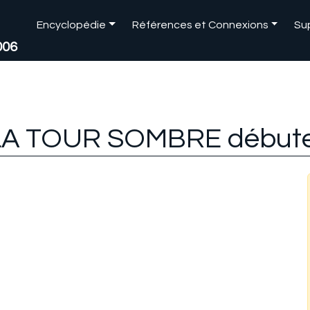
Encyclopédie
Références et Connexions
Su
006
e LA TOUR SOMBRE débuter