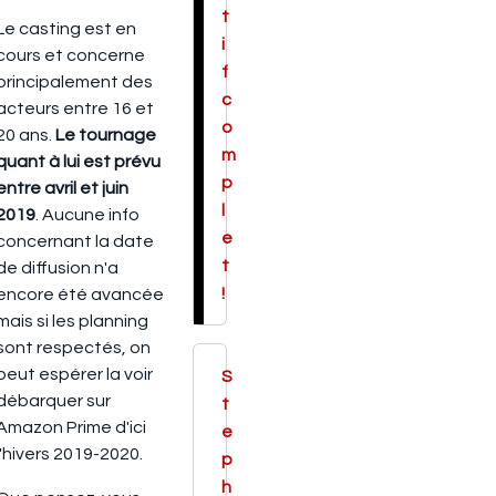
t
Le casting est en
i
cours et concerne
f
principalement des
c
acteurs entre 16 et
o
20 ans.
Le tournage
m
quant à lui est prévu
p
entre avril et juin
l
2019
. Aucune info
e
concernant la date
t
de diffusion n'a
!
encore été avancée
mais si les planning
sont respectés, on
peut espérer la voir
S
débarquer sur
t
Amazon Prime d'ici
e
l'hivers 2019-2020.
p
h