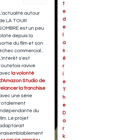
t
e
L'actualité autour
d
de LA TOUR
e
SOMBRE est un peu
l
plate depuis la
a
sortie du film et son
s
échec commercial...
L'intérêt s'est
é
toutefois ravivé
r
avec
la volonté
i
d'Amazon Studio de
e
relancer la franchise
T
avec une série
h
totalement
e
indépendante du
D
film. Le projet
a
adaptarait
r
vraisemblablement
k