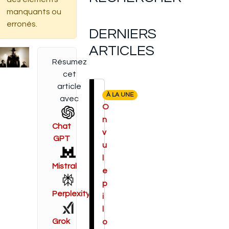
manquants ou
erronés.
DERNIERS
ARTICLES
Résumez
cet
article
À LA UNE
avec
O
n
Chat
v
GPT
u
l
Mistral
e
p
Perplexity
i
l
Grok
o