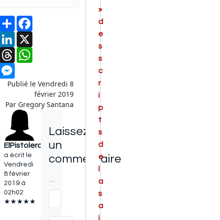
»
Partager
Facebook
d
e
LinkedIn
X
s
Threads
WhatsApp
s
Messenger
c
Publié le Vendredi 8
r
février 2019
i
Par Gregory Santana
p
t
Laissez
s
un
d
ElPistolero78s
a écrit le
commentaire
e
Vendredi
l
8 février
a
2019 à
02h02
s
★★★★★
a
i