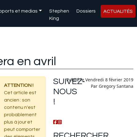
pports et medias
Stephen
Dossiers
ACTUALITÉS
King
a en avril
Publié le Vendredi 8 février 2019
SUIVEZ-
ATTENTION !
Par Gregory Santana
NOUS
Cet article est
!
ancien : son
contenu n'est
probablement
plus à jour et
peut comporter
RECHERCHER
des éléments