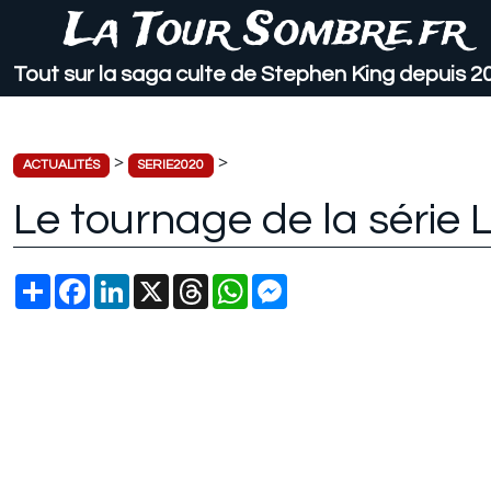
La Tour Sombre.fr
Tout sur la saga culte de Stephen King depuis 2
>
>
ACTUALITÉS
SERIE2020
Le tournage de la séri
Partager
Facebook
LinkedIn
X
Threads
WhatsApp
Messenger