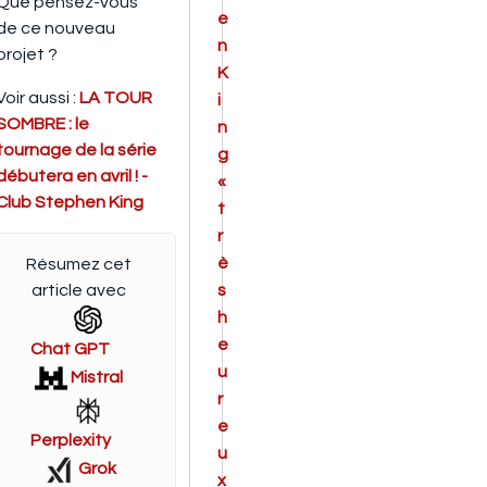
Que pensez-vous
e
de ce nouveau
n
projet ?
K
Voir aussi :
LA TOUR
i
SOMBRE : le
n
tournage de la série
g
débutera en avril ! -
«
Club Stephen King
t
r
è
Résumez cet
article avec
s
h
e
Chat GPT
u
Mistral
r
e
Perplexity
u
Grok
x